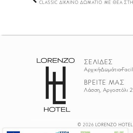
CLASSIC ΔΊΚΛΙΝΟ ΔΩΜΆΤΙΟ ΜΕ ΘΈΑ ΣΤ
ΣΕΛΊΔΕΣ
Αρχική
Δωμάτια
Facil
ΒΡΕΊΤΕ ΜΑΣ
Λάσση, Αργοστόλι 2
© 2026
LORENZO HOTEL