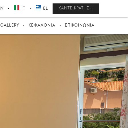
ΚΆΝΤΕ ΚΡΆΤΗΣΗ
EN
IT
EL
GALLERY
ΚΕΦΑΛΟΝΙΆ
ΕΠΙΚΟΙΝΩΝΊΑ