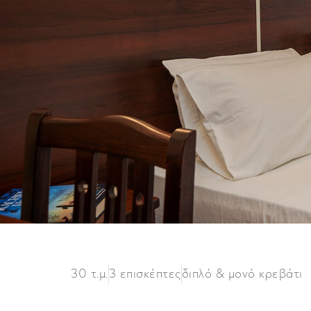
30 τ.μ.
3 επισκέπτες
διπλό & μονό κρεβάτι