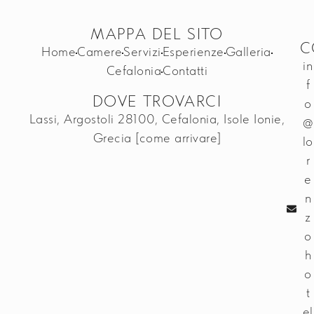
MAPPA DEL SITO
C
Home
Camere
Servizi
Esperienze
Galleria
in
Cefalonia
Contatti
f
DOVE TROVARCI
o
Lassi, Argostoli 28100, Cefalonia, Isole Ionie,
@
Grecia
[come arrivare]
lo
r
e
n
z
o
h
o
t
el