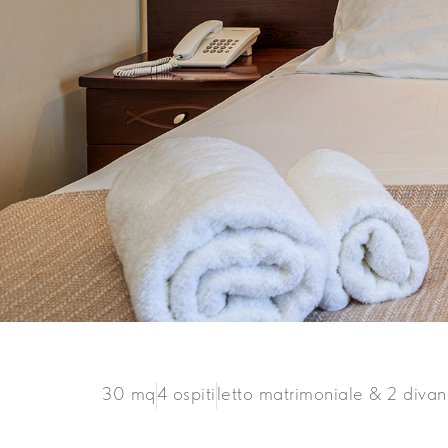
30 mq
4 ospiti
letto matrimoniale & 2 divani