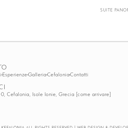
SUITE PANO
TO
i
Esperienze
Galleria
Cefalonia
Contatti
CI
00, Cefalonia, Isole Ionie, Grecia
[come arrivare]